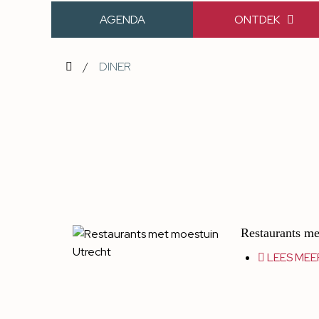
AGENDA
ONTDEK
/
DINER
Restaurants me
LEES MEE