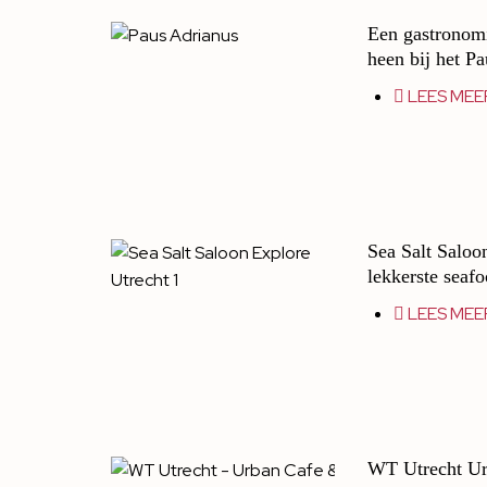
Een gastronomi
heen bij het P
LEES MEE
Sea Salt Saloo
lekkerste seaf
LEES MEE
WT Utrecht Ur