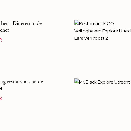
hen | Dineren in de
chef
R
ig restaurant aan de
el
R