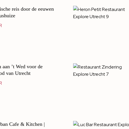
sche reis door de eeuwen
aushuize
R
n aan ’t Wed voor de
ood van Utrecht
R
ban Cafe & Kitchen |