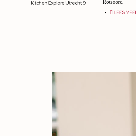
Rotsoord
LEES MEE