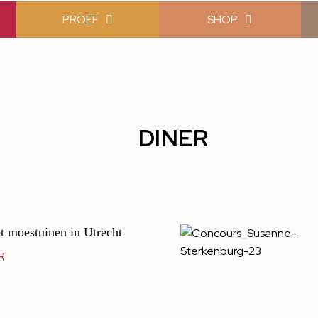
PROEF
SHOP
DINER
t moestuinen in Utrecht
R