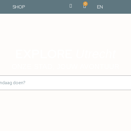
0
SHOP
EN
EXPLORE
Utrecht
ONZE STAD, JOUW AVONTUUR