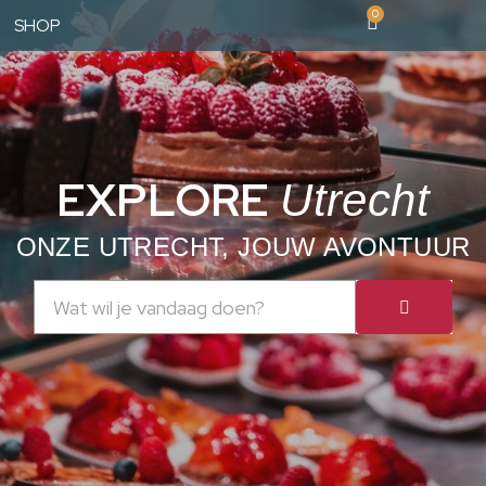
0
SHOP
EXPLORE
Utrecht
ONZE UTRECHT, JOUW AVONTUUR