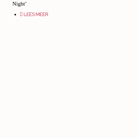
Night’
LEES MEER