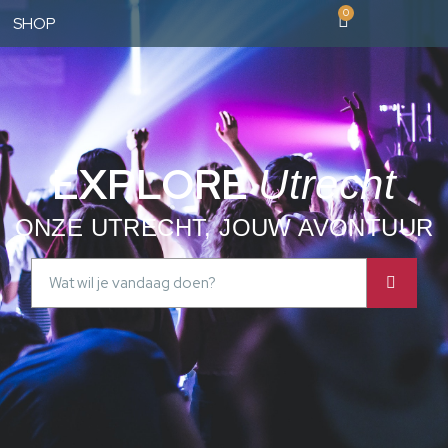
0
SHOP
EXPLORE
Utrecht
ONZE UTRECHT, JOUW AVONTUUR