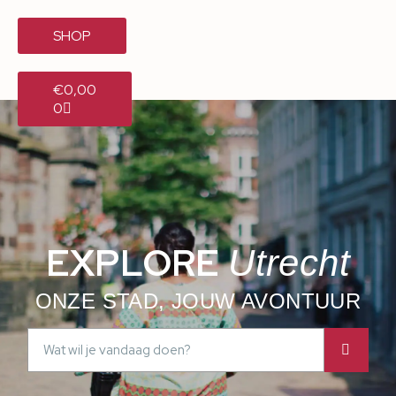
SHOP
€
0,00
0
EXPLORE
Utrecht
ONZE STAD, JOUW AVONTUUR