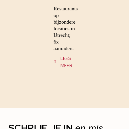
Restaurants
op
bijzondere
locaties in
Utrecht;
6x
aanraders
LEES
MEER
SCHRIJF JE IN
en mis