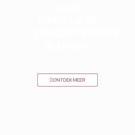
hipste
WINKELS EN
CONCEPTSTORES
IN
Utrecht
ONTDEK MEER