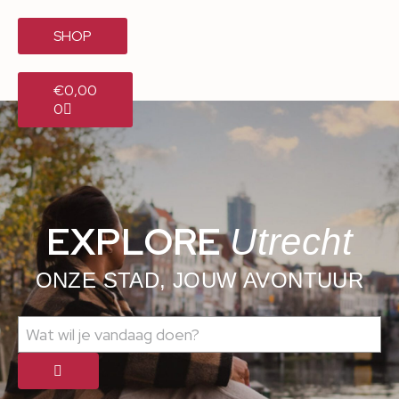
SHOP
€
0,00
0
EXPLORE
Utrecht
ONZE STAD, JOUW AVONTUUR