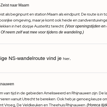
Zeist naar Maarn
 als beginpunt en station Maarn als eindpunt. De route is in tot
 bosrijke omgeving, maar je komt ook heide en zandverstuiving
ekken in het dorpje Austerlitz terecht.
(Voor openingstijden en 
 Of neem zelf wat mee voor tijdens de wandeling.)
dige NS-wandelroute vind je
.
hier
ijnauwen
 mum van tijd in de gebieden Amelisweerd en Rhijnauwen zijn. D
nieren vanuit Utrecht te bereiken. Ook heb je genoeg keuze 
nt Vroeg
,
De Veldkeuken
en
Theehuis Rhijnauwen
.
(Horeca tijd