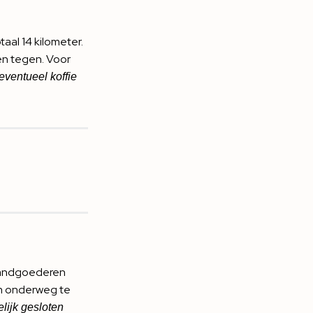
aal 14 kilometer.
en tegen. Voor
eventueel koffie
e landgoederen
om onderweg te
elijk gesloten