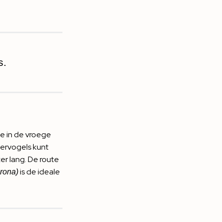
s.
e in de vroege
atervogels kunt
er lang. De route
is de ideale
rona)