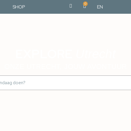
0
SHOP
EN
EXPLORE
Utrecht
ONZE UTRECHT, JOUW AVONTUUR