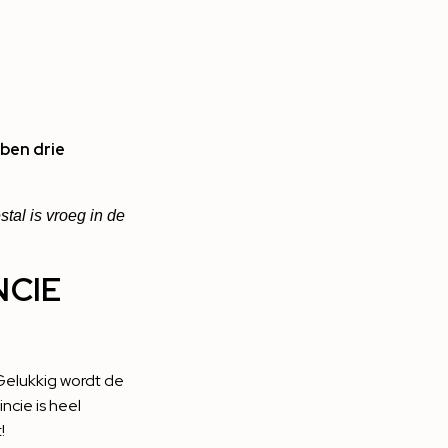
bben drie
tal is vroeg in de
.
NCIE
! Gelukkig wordt de
ncie is heel
!