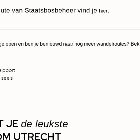
oute van Staatsbosbeheer vind je
.
hier
t gelopen en ben je benieuwd naar nog meer wandelroutes? Bek
elpoort
 see’s
T JE
de leukste
OM UTRECHT