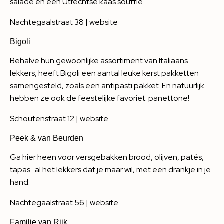
salade en een Utrechtse kaas soufflé.
Nachtegaalstraat 38 |
website
Bigoli
Behalve hun gewoonlijke assortiment van Italiaans
lekkers, heeft Bigoli een aantal leuke kerst pakketten
samengesteld, zoals een antipasti pakket. En natuurlijk
hebben ze ook de feestelijke favoriet: panettone!
Schoutenstraat 12 |
website
Peek & van Beurden
Ga hier heen voor versgebakken brood, olijven, patés,
tapas…al het lekkers dat je maar wil, met een drankje in je
hand.
Nachtegaalstraat 56 |
website
Familie van Rijk