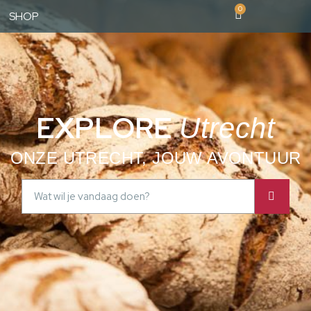
0
SHOP
EXPLORE
Utrecht
ONZE UTRECHT, JOUW AVONTUUR