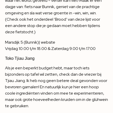
waar het wordt geteeld – verser kan niet! Maak er een
dagje van: fiets naar Bunnik, geniet van de prachtige
omgeving en sla wat verse groente in -win, win, win.
(Check ook het onderdeel ‘Brood’ van deze lijst voor
een andere stop die je gedaan moet hebben tijdens
deze fietstocht.)
Marsdijk 5 (Bunnik)|
website
Vrijdag 10.00 t/m 18.00 & Zaterdag 9.00 t/m 17.00
Toko Tjiau Jiang
Als je een beperkt budget hebt, maar toch iets
bijzonders op tafel wil zetten, check dan de vriezer bij
Tjiau Jiang. Ik heb nog geen betere deal gevonden voor
bevroren garnalen! En natuurlijk kun je hier een hoop
coole ingrediënten vinden om mee te experimenteren,
maar ook grote hoeveelheden kruiden om in de glühwein
te gebruiken.