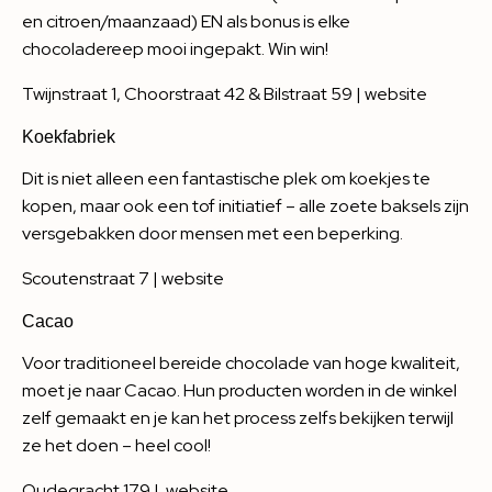
en citroen/maanzaad) EN als bonus is elke
chocoladereep mooi ingepakt. Win win!
Twijnstraat 1, Choorstraat 42 & Bilstraat 59 |
website
Koekfabriek
Dit is niet alleen een fantastische plek om koekjes te
kopen, maar ook een tof initiatief – alle zoete baksels zijn
versgebakken door mensen met een beperking.
Scoutenstraat 7 |
website
Cacao
Voor traditioneel bereide chocolade van hoge kwaliteit,
moet je naar Cacao. Hun producten worden in de winkel
zelf gemaakt en je kan het process zelfs bekijken terwijl
ze het doen – heel cool!
Oudegracht 179 |
website