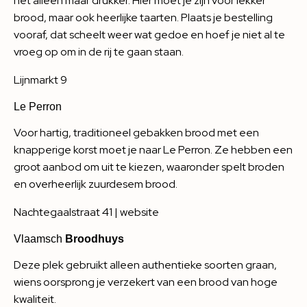
het alleen maar drukker. Hier moet je zijn voor lekker
brood, maar ook heerlijke taarten. Plaats je bestelling
vooraf, dat scheelt weer wat gedoe en hoef je niet al te
vroeg op om in de rij te gaan staan.
Lijnmarkt 9
Le Perron
Voor hartig, traditioneel gebakken brood met een
knapperige korst moet je naar Le Perron. Ze hebben een
groot aanbod om uit te kiezen, waaronder spelt broden
en overheerlijk zuurdesem brood.
Nachtegaalstraat 41 |
website
Vlaamsch
Broodhuys
Deze plek gebruikt alleen authentieke soorten graan,
wiens oorsprong je verzekert van een brood van hoge
kwaliteit.