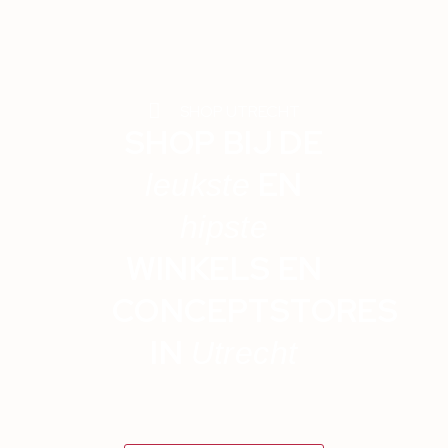
SHOP UTRECHT
SHOP BIJ DE
EN
leukste
hipste
WINKELS EN
CONCEPTSTORES
IN
Utrecht