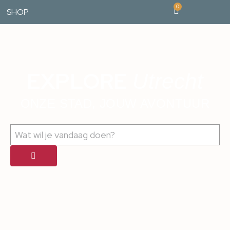
0
SHOP
EXPLORE
Utrecht
ONZE STAD, JOUW AVONTUUR