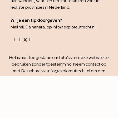
aan wandel-, vaar- en fietsroutes in een van dé
leukste provincies in Nederland.
Wil je een tip doorgeven?
Mail mij, Dainahara, op info@exploreutrecht.nl
Het is niet toegestaan om foto’s van deze website te
gebruiken zonder toestemming. Neem contact op
met Dainahara via info@exploreutrecht.nl om een
verzoek in te dienen.
Explore Utrecht © 2010 – 2026