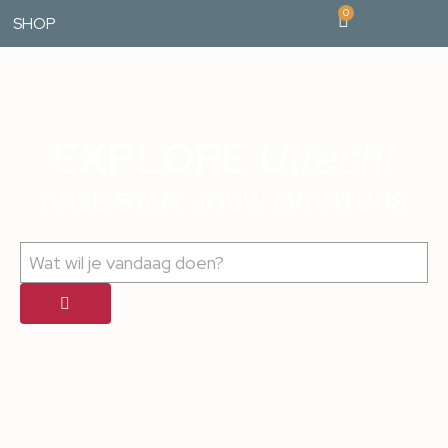
0
SHOP
EXPLORE
Utrecht
ONZE STAD, JOUW AVONTUUR