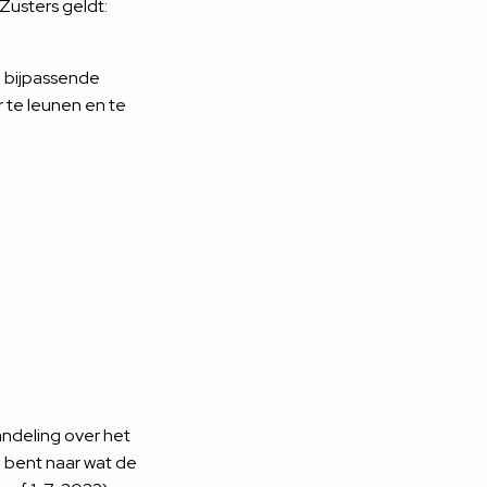
Zusters geldt:
e bijpassende
r te leunen en te
andeling over het
d bent naar wat de