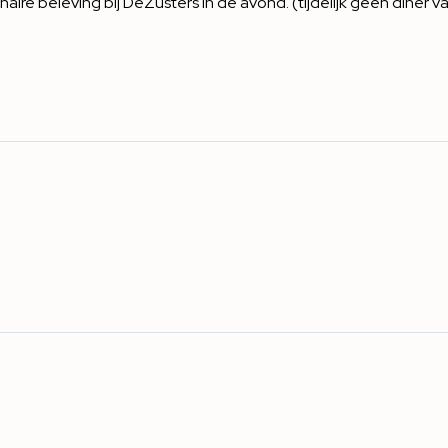
inaire beleving bij DeZusters
in de avond. (tijdelijk geen diner 