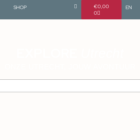
€
0,00
SHOP
EN
0
EXPLORE
Utrecht
ONZE UTRECHT, JOUW AVONTUUR