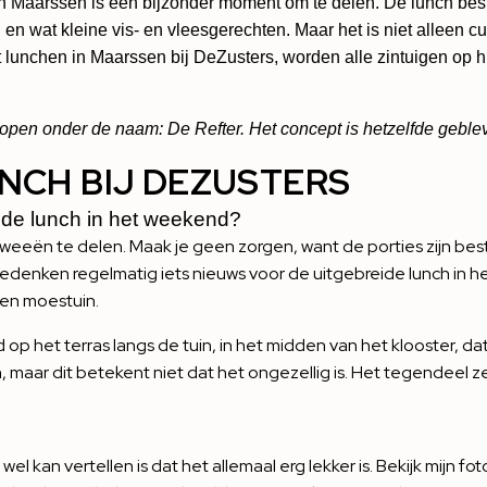
n Maarssen is een bijzonder moment om te delen. De lunch best
n wat kleine vis- en vleesgerechten. Maar het is niet alleen cul
aat lunchen in Maarssen bij DeZusters, worden alle zintuigen op
 open onder de naam: De Refter. Het concept is hetzelfde geble
NCH BIJ DEZUSTERS
eide lunch in het weekend?
weeën te delen. Maak je geen zorgen, want de porties zijn best
bedenken regelmatig iets nieuws voor de uitgebreide lunch in h
gen moestuin.
p het terras langs de tuin, in het midden van het klooster, dat
maar dit betekent niet dat het ongezellig is. Het tegendeel ze
 wel kan vertellen is dat het allemaal erg lekker is. Bekijk mijn fo