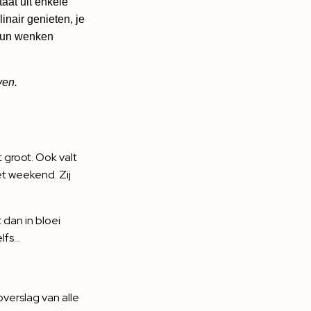
aat uit enkele
inair genieten, je
 hun wenken
ven.
 groot. Ook valt
et weekend. Zij
 dan in bloei
lfs…
toverslag van alle