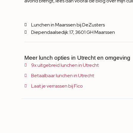
avond brengt, lees dan vooral de blog over mijn
cul
Lunchen in Maarssen bij DeZusters
Diependaalsedijk 17, 3601 GH Maarssen
Meer lunch opties in Utrecht en omgeving
9x uitgebreid lunchen in Utrecht
Betaalbaar lunchen in Utrecht
Laat je verrassen bij Fico