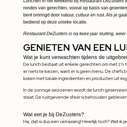
Lunchen in het weekend bij Restaurant DeZusters i
rondes van gerechten, vooral op basis van groenten e
bent omringd door natuur, cultuur en rust. Als je g
bediend op deze unieke locatie.
Restaurant DeZusters is na twee jaar sluiting, weer
GENIETEN VAN EEN LU
Wat je kunt verwachten tijdens de uitgebr
De lunch bestaat uit enkele gerechten om met z’n t
er niets te kiezen, want er is geen menu. De chefs 
koken met lokale ingrediënten en producten uit ei
In de zonnige seizoenen wordt de lunch geserveerd o
staat. De rustgevende sfeer is behouden gebleven, 
Wat eet je bij DeZusters?
Ha, dat is dus een verrassing! Heerlijk toch? Wat ik je