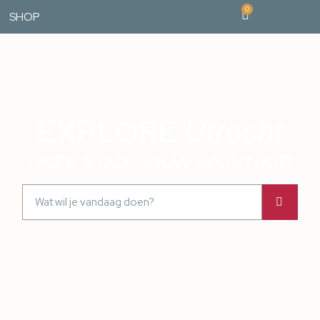
0
SHOP
EXPLORE
Utrecht
ONZE STAD, JOUW AVONTUUR