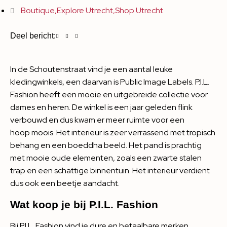
Boutique
,
Explore Utrecht
,
Shop Utrecht
Deel bericht:
In de Schoutenstraat vind je een aantal leuke
kledingwinkels, een daarvan is Public Image Labels. P.I.L.
Fashion heeft een mooie en uitgebreide collectie voor
dames en heren. De winkel is een jaar geleden flink
verbouwd en dus kwam er meer ruimte voor een
hoop moois. Het interieur is zeer verrassend met tropisch
behang en een boeddha beeld. Het pand is prachtig
met mooie oude elementen, zoals een zwarte stalen
trap en een schattige binnentuin. Het interieur verdient
dus ook een beetje aandacht.
Wat koop je bij P.I.L. Fashion
Bij P.I.L. Fashion vind je dure en betaalbare merken.