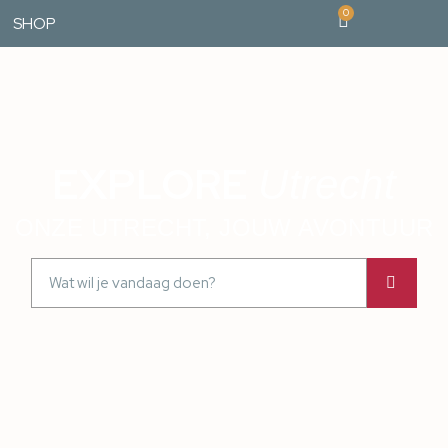
0
SHOP
EXPLORE
Utrecht
ONZE UTRECHT, JOUW AVONTUUR