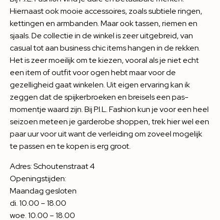
Hiernaast ook mooie accessoires, zoals subtiele ringen,
kettingen en armbanden. Maar ook tassen, riemen en
sjaals. De collectie in de winkel is zeer uitgebreid, van
casual tot aan business chic items hangen in de rekken.
Het is zeer moeilijk om te kiezen, vooral als je niet echt
een item of outfit voor ogen hebt maar voor de
gezelligheid gaat winkelen. Uit eigen ervaring kan ik
zeggen dat de spijkerbroeken en breisels een pas-
momentje waard zijn. Bij P.I.L. Fashion kun je voor een heel
seizoen meteen je garderobe shoppen, trek hier wel een
paar uur voor uit want de verleiding om zoveel mogelijk
te passen en te kopen is erg groot.
Adres: Schoutenstraat 4
Openingstijden:
Maandag gesloten
di. 10.00 – 18.00
woe. 10.00 – 18.00