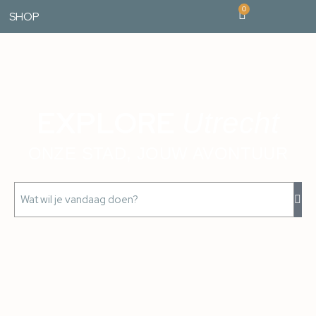
0
SHOP
EXPLORE
Utrecht
ONZE STAD, JOUW AVONTUUR