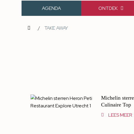
AGENDA
ONTDEK
/
TAKE AWAY
Michelin sterre
Culinaire Top
LEES MEER