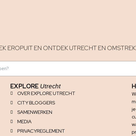
EK EROPUIT EN ONTDEK UTRECHT EN OMSTREK
EXPLORE
H
Utrecht
OVER EXPLORE UTRECHT
W
me
CITY BLOGGERS
j
SAMENWERKEN
c
MEDIA
w
PRIVACYREGLEMENT
p