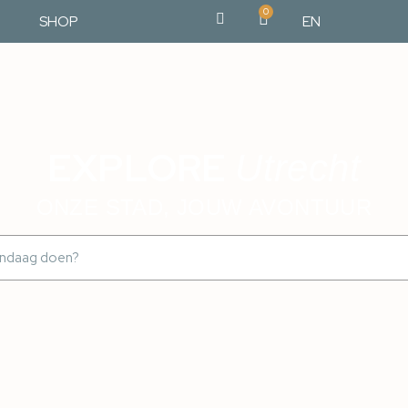
0
SHOP
EN
EXPLORE
Utrecht
ONZE STAD, JOUW AVONTUUR