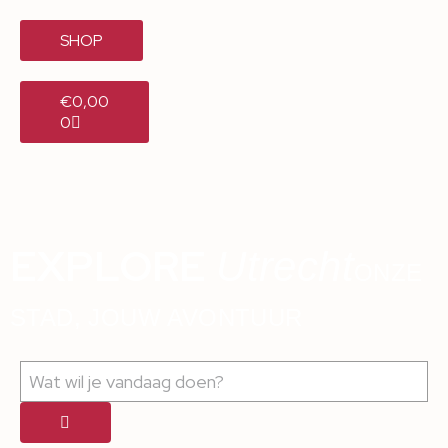
SHOP
€
0,00
0
EXPLORE
Utrecht
ONZE
STAD, JOUW AVONTUUR