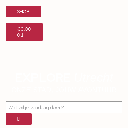
SHOP
€
0,00
0
EXPLORE
Utrecht
ONZE STAD, JOUW AVONTUUR