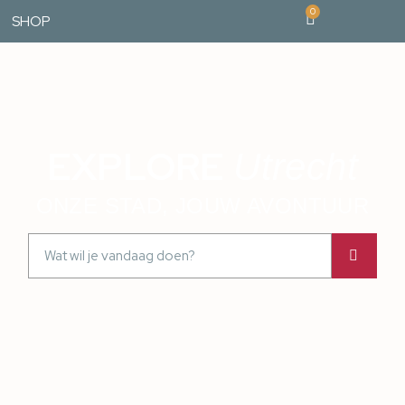
0
SHOP
EXPLORE
Utrecht
ONZE STAD, JOUW AVONTUUR