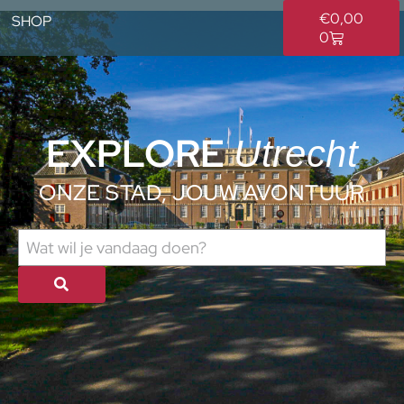
€
0,00
SHOP
0
EXPLORE
Utrecht
ONZE STAD, JOUW AVONTUUR