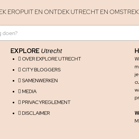
EK EROPUIT EN ONTDEK UTRECHT EN OMSTREK
EXPLORE
H
Utrecht
OVER EXPLORE UTRECHT
W
me
CITY BLOGGERS
j
SAMENWERKEN
c
w
MEDIA
p
PRIVACYREGLEMENT
DISCLAIMER
W
Ma