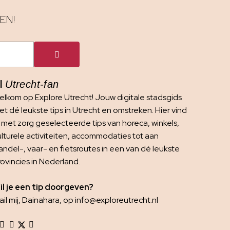
EN!
I
Utrecht-fan
elkom op Explore Utrecht! Jouw digitale stadsgids
t dé leukste tips in Utrecht en omstreken. Hier vind
e met zorg geselecteerde tips van horeca, winkels,
ulturele activiteiten, accommodaties tot aan
andel-, vaar- en fietsroutes in een van dé leukste
rovincies in Nederland.
il je een tip doorgeven?
il mij, Dainahara, op info@exploreutrecht.nl