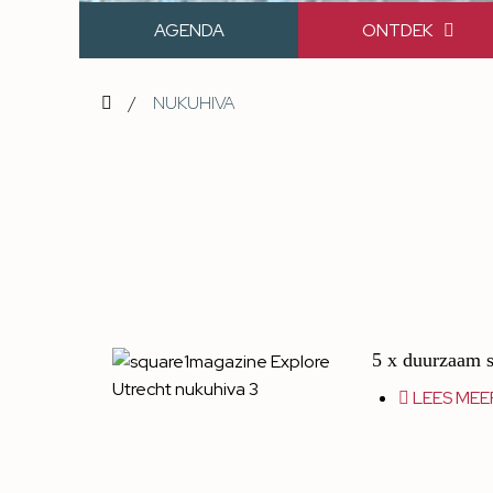
AGENDA
ONTDEK
/
NUKUHIVA
5 x duurzaam s
LEES MEE