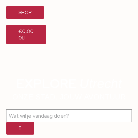
SHOP
€
0,00
0
EXPLORE
Utrecht
ONZE STAD, JOUW AVONTUUR