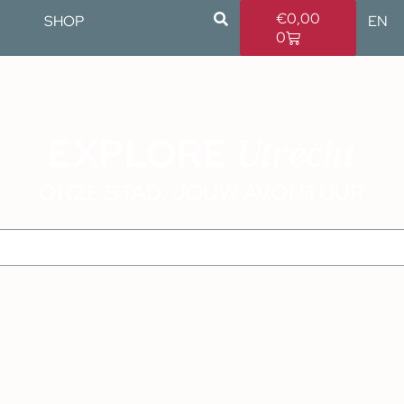
€
0,00
SHOP
EN
0
Utrecht
EXPLORE
ONZE STAD, JOUW AVONTUUR