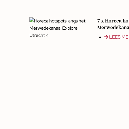
7 x Horeca ho
Merwedekanaa
LEES ME