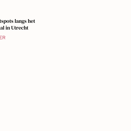
tspots langs het
l in Utrecht
ER