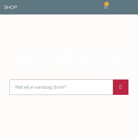
0
SHOP
EXPLORE
Utrecht
ONZE STAD, JOUW AVONTUUR