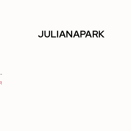
JULIANAPARK
..
R