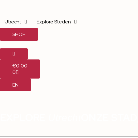
Utrecht
Explore Steden
SHOP
€
0,00
0
EN
EXPLORE
ONZE STAD
Utrecht