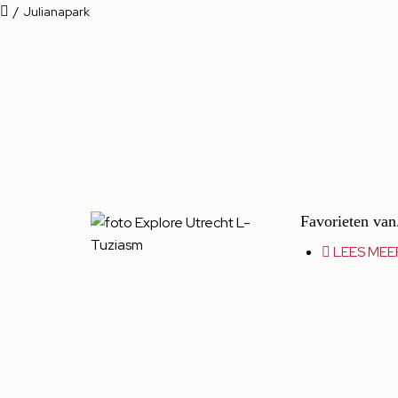
/
Julianapark
Favorieten van
LEES MEE