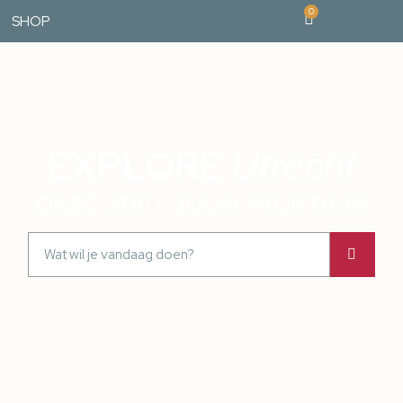
0
SHOP
EXPLORE
Utrecht
ONZE STAD, JOUW AVONTUUR