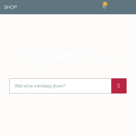
0
SHOP
EXPLORE
Utrecht
ONZE STAD, JOUW AVONTUUR