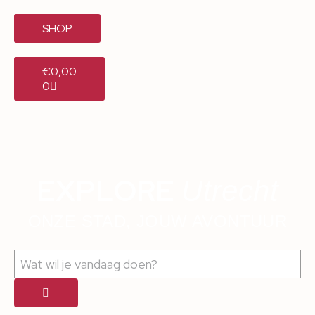
SHOP
€
0,00
0
EXPLORE
Utrecht
ONZE STAD, JOUW AVONTUUR