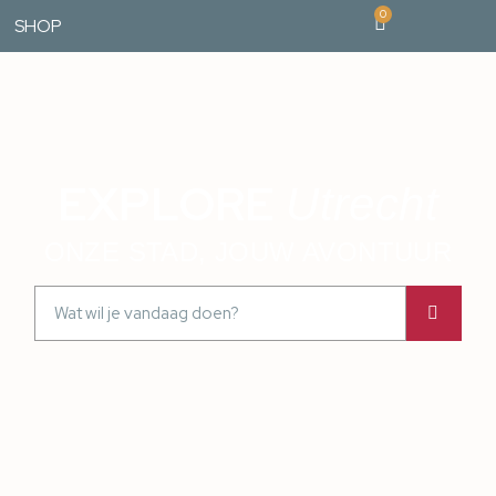
0
SHOP
EXPLORE
Utrecht
ONZE STAD, JOUW AVONTUUR