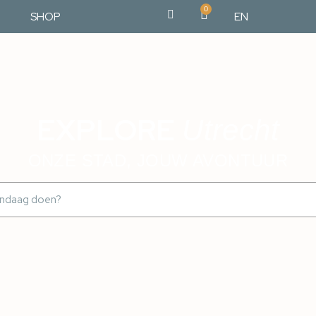
0
SHOP
EN
EXPLORE
Utrecht
ONZE STAD, JOUW AVONTUUR