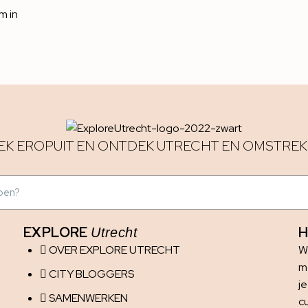
m in
EK EROPUIT EN ONTDEK UTRECHT EN OMSTREK
EXPLORE
H
Utrecht
OVER EXPLORE UTRECHT
W
me
CITY BLOGGERS
j
SAMENWERKEN
c