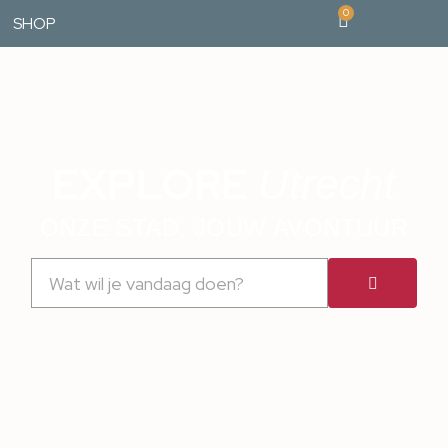
0
SHOP
EXPLORE
Utrecht
ONZE STAD, JOUW AVONTUUR