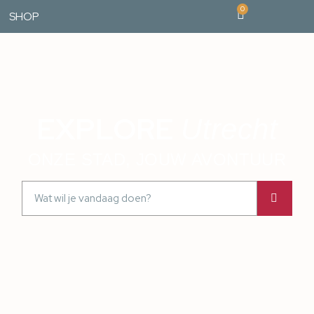
0
SHOP
EXPLORE
Utrecht
ONZE STAD, JOUW AVONTUUR