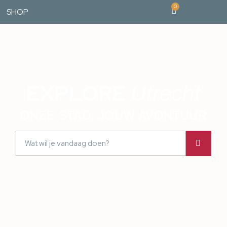
0
SHOP
EXPLORE
Utrecht
ONZE STAD, JOUW AVONTUUR