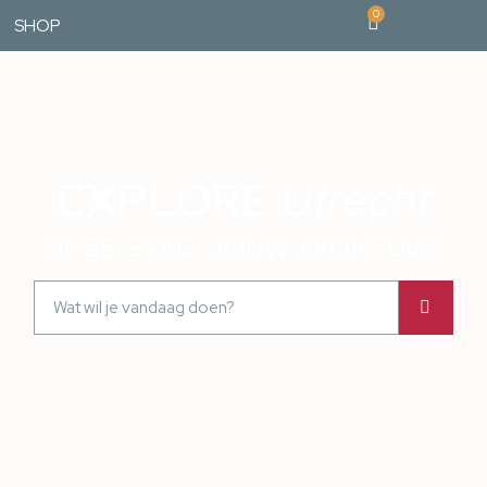
0
SHOP
EXPLORE
Utrecht
ONZE STAD, JOUW AVONTUUR