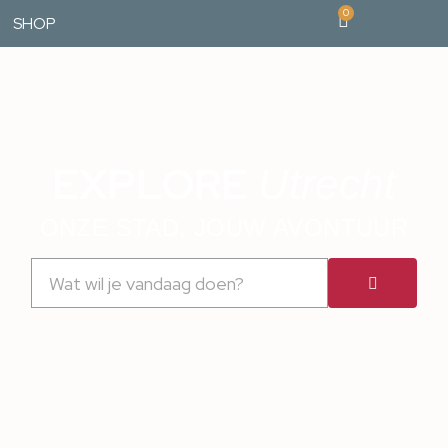
0
SHOP
EXPLORE
Utrecht
ONZE STAD, JOUW AVONTUUR