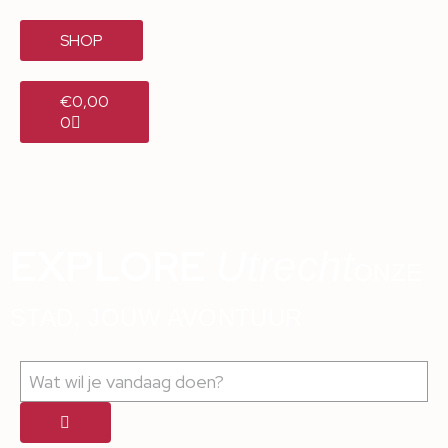
SHOP
€
0,00
0
EXPLORE
Utrecht
ONZE
STAD, JOUW AVONTUUR