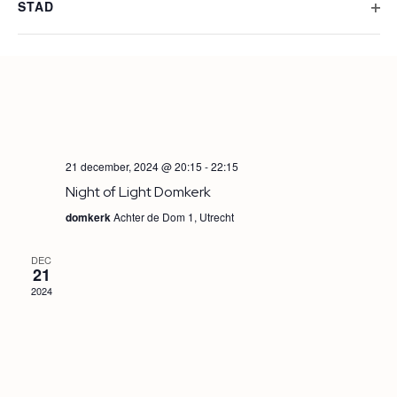
OP
STAD
met
DEC
21
de
2024
gefilterde
resultaten.
21 december, 2024 @ 20:15
-
22:15
Night of Light Domkerk
domkerk
Achter de Dom 1, Utrecht
DEC
21
2024