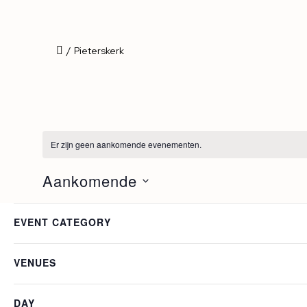
/
Pieterskerk
Er zijn geen aankomende evenementen.
Aankomende
Selecteer
Filters
Laatste afgelopen Evenementen
Als
een
EVENT CATEGORY
u
datum.
één
DEC
21
van
VENUES
2024
de
invoergegevens
DAY