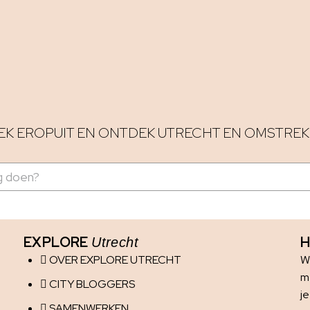
EK EROPUIT EN ONTDEK UTRECHT EN OMSTREK
EXPLORE
H
Utrecht
OVER EXPLORE UTRECHT
W
me
CITY BLOGGERS
j
SAMENWERKEN