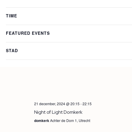
wijzigt,
wordt
TIME
de
21 december, 2024 @ 20:15
-
22:15
lijst
met
Night of Light Domkerk
FEATURED EVENTS
gebeurtenissen
domkerk
Achter de Dom 1, Utrecht
vernieuwd
STAD
met
DEC
21
de
2024
gefilterde
resultaten.
21 december, 2024 @ 20:15
-
22:15
Night of Light Domkerk
domkerk
Achter de Dom 1, Utrecht