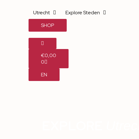
Utrecht
Explore Steden
SHOP
€
0,00
0
EN
EXPLORE
Utrec