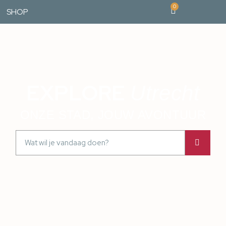
0
SHOP
EXPLORE
Utrecht
ONZE STAD, JOUW AVONTUUR