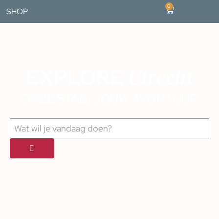
0
SHOP
Utrecht
EXPLORE
ONZE STAD, JOUW AVONTUUR