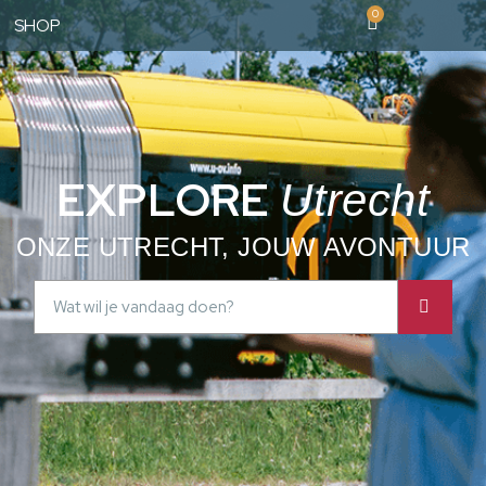
0
SHOP
EXPLORE
Utrecht
ONZE UTRECHT, JOUW AVONTUUR