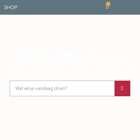
0
SHOP
EXPLORE
Utrecht
ONZE UTRECHT, JOUW AVONTUUR