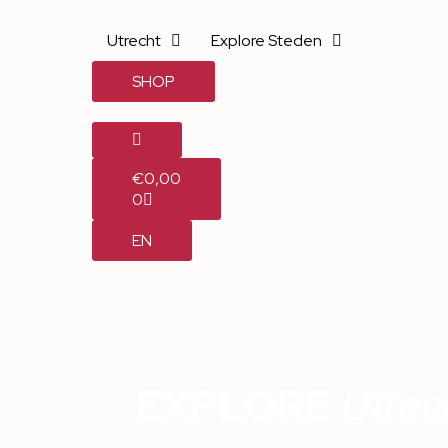
Utrecht
Explore Steden
SHOP
€
0,00
0
EN
EXPLORE
Utrec