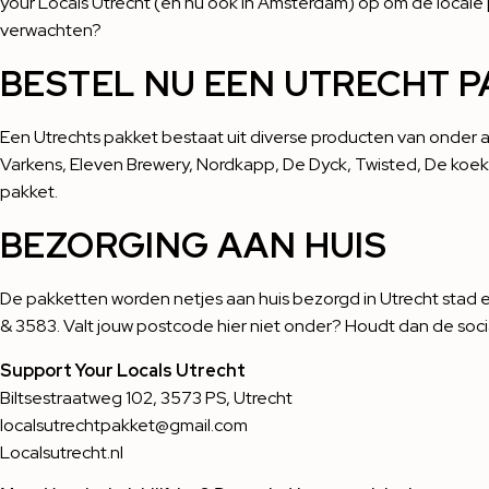
your Locals Utrecht (en nu ook in Amsterdam) op om de locale 
verwachten?
BESTEL NU EEN UTRECHT P
Een Utrechts pakket bestaat uit diverse producten van onder 
Varkens
,
Eleven Brewery
,
Nordkapp
,
De Dyck
,
Twisted
,
De koek
pakket.
BEZORGING AAN HUIS
De pakketten worden netjes aan huis bezorgd in Utrecht stad e
& 3583. Valt jouw postcode hier niet onder? Houdt dan de socia
Support Your Locals Utrecht
Biltsestraatweg 102, 3573 PS, Utrecht
localsutrechtpakket@gmail.com
Localsutrecht.nl