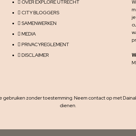
OVER EXPLORE UTRECHT
W
me
CITY BLOGGERS
j
SAMENWERKEN
c
w
MEDIA
p
PRIVACYREGLEMENT
DISCLAIMER
W
Ma
 te gebruiken zonder toestemming. Neem contact op met Dainaha
dienen.