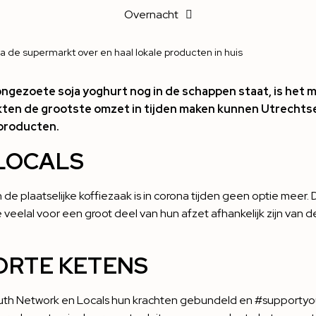
Overnacht
sla de supermarkt over en haal lokale producten in huis
uw ongezoete soja yoghurt nog in de schappen staat, is he
arkten de grootste omzet in tijden maken kunnen Utrechtse
 producten.
RLOCALS
 plaatselijke koffiezaak is in corona tijden geen optie meer. Da
e veelal voor een groot deel van hun afzet afhankelijk zijn van
ORTE KETENS
uth Network
en Locals hun krachten gebundeld en #supportyou