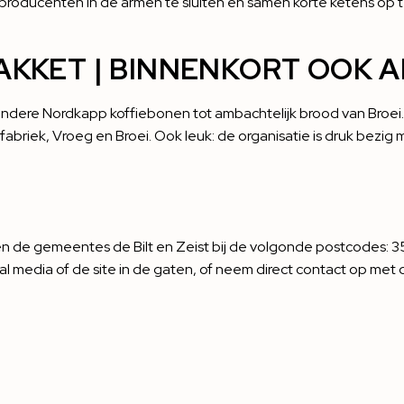
producenten in de armen te sluiten en samen korte ketens op te
AKKET | BINNENKORT OOK A
andere Nordkapp koffiebonen tot ambachtelijk brood van Broei.
fabriek
,
Vroeg
en
Broei
. Ook leuk: de organisatie is druk bezig
n de gemeentes de Bilt en Zeist bij de volgonde postcodes: 351
l media of de site in de gaten, of neem direct contact op met d