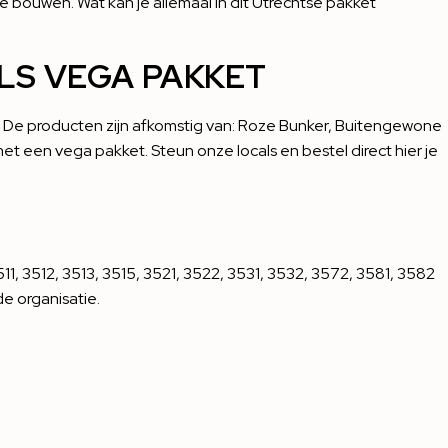
 bouwen. Wat kan je allemaal in dit Utrechtse pakket
LS VEGA PAKKET
 De producten zijn afkomstig van:
Roze Bunker
,
Buitengewone
 met een vega pakket. Steun onze locals en bestel direct
hier
je
1, 3512, 3513, 3515, 3521, 3522, 3531, 3532, 3572, 3581, 3582
e organisatie.