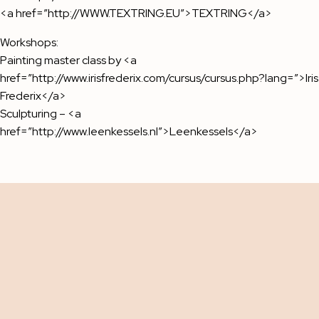
<a href=”http://WWW.TEXTRING.EU”>TEXTRING</a>
Workshops:
Painting master class by <a
href=”http://www.irisfrederix.com/cursus/cursus.php?lang=”>Iris
Frederix</a>
Sculpturing – <a
href=”http://www.leenkessels.nl”>Leenkessels</a>