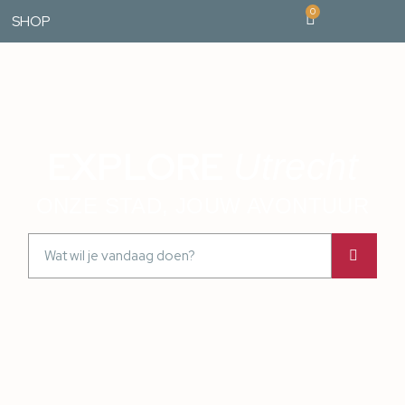
0
SHOP
EXPLORE
Utrecht
ONZE STAD, JOUW AVONTUUR