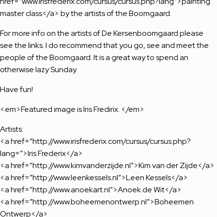
href=”www.irisfrederix.com/cursus/cursus.php?lang”>painting
master class</a> by the artists of the Boomgaard.
For more info on the artists of De Kersenboomgaard please
see the links. I do recommend that you go, see and meet the
people of the Boomgaard. It is a great way to spend an
otherwise lazy Sunday.
Have fun!
<em>Featured image is Iris Fredirix. </em>
Artists:
<a href=”http://www.irisfrederix.com/cursus/cursus.php?
lang=”>Iris Frederix</a>
<a href=”http://www.kimvanderzijde.nl”>Kim van der Zijde</a>
<a href=”http://www.leenkessels.nl”>Leen Kessels</a>
<a href=”http://www.anoekart.nl”>Anoek de Wit</a>
<a href=”http://www.boheemenontwerp.nl”>Boheemen
Ontwerp</a>