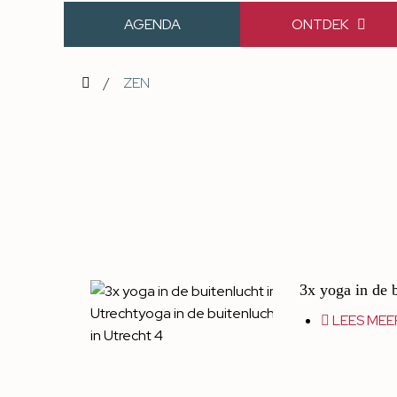
AGENDA
ONTDEK
/
ZEN
3x yoga in de b
LEES MEE