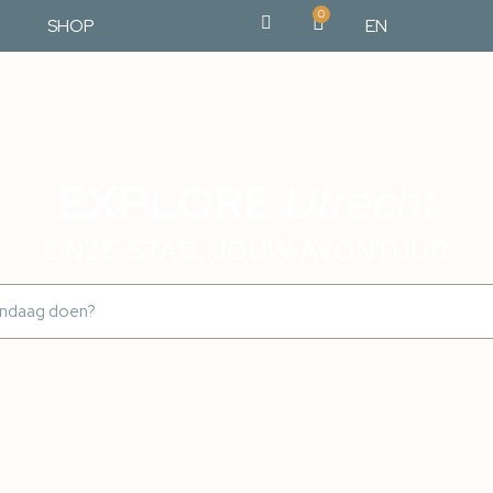
0
SHOP
EN
EXPLORE
Utrecht
ONZE STAD, JOUW AVONTUUR