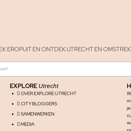
EK EROPUIT EN ONTDEK UTRECHT EN OMSTREK
EXPLORE
H
Utrecht
OVER EXPLORE UTRECHT
W
me
CITY BLOGGERS
j
SAMENWERKEN
c
w
MEDIA
p