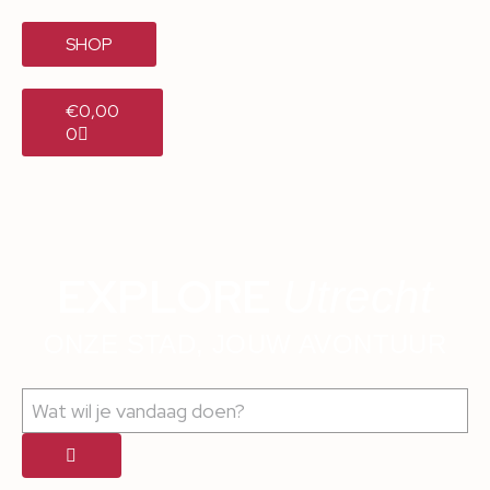
SHOP
€
0,00
0
EXPLORE
Utrecht
ONZE STAD, JOUW AVONTUUR