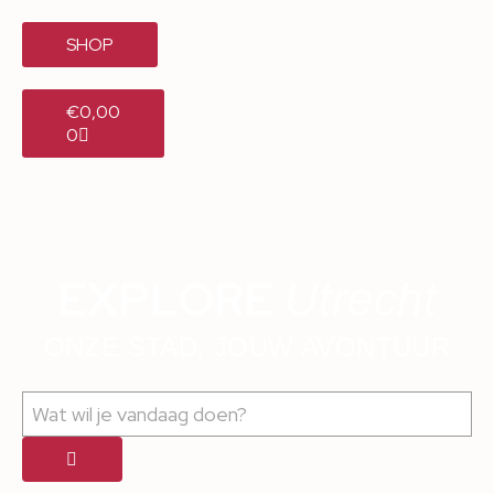
SHOP
€
0,00
0
EXPLORE
Utrecht
ONZE STAD, JOUW AVONTUUR