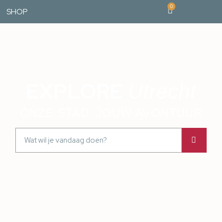
0
SHOP
EXPLORE
Utrecht
ONZE STAD, JOUW AVONTUUR