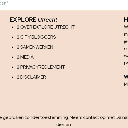
EXPLORE
H
Utrecht
OVER EXPLORE UTRECHT
W
me
CITY BLOGGERS
j
SAMENWERKEN
c
w
MEDIA
p
PRIVACYREGLEMENT
DISCLAIMER
W
Ma
 te gebruiken zonder toestemming. Neem contact op met Dainaha
dienen.