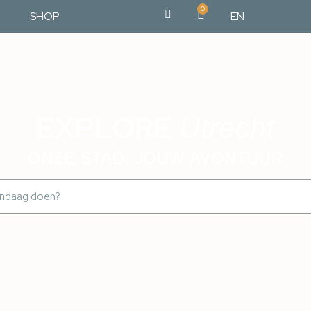
0
SHOP
EN
EXPLORE
Utrecht
ONZE STAD, JOUW AVONTUUR