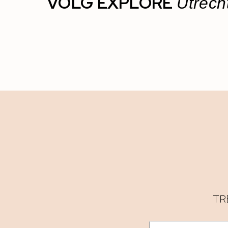
VOLG EXPLORE
Utrech
TR