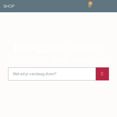
0
SHOP
EXPLORE
Utrecht
ONZE STAD, JOUW AVONTUUR