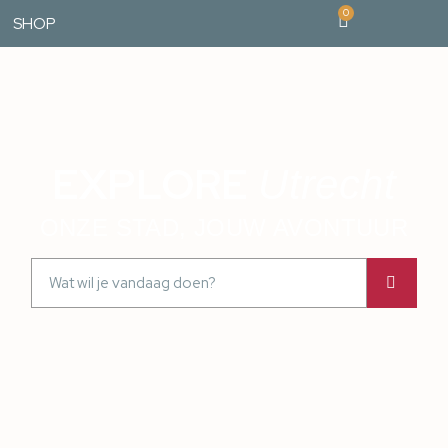
0
SHOP
EXPLORE
Utrecht
ONZE STAD, JOUW AVONTUUR