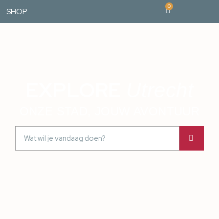
0
SHOP
EXPLORE
Utrecht
ONZE STAD, JOUW AVONTUUR