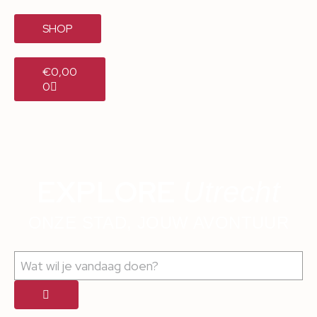
SHOP
€
0,00
0
EXPLORE
Utrecht
ONZE STAD, JOUW AVONTUUR